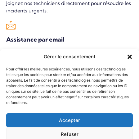
Joignez nos techniciens directement pour résoudre les
incidents urgents.
Assistance par email
Posez vos questions ou signalez un problème, et
Gérer le consentement
recevez une réponse détaillée de notre équipe.
Pour offrir les meilleures expériences, nous utilisons des technologies
telles que les cookies pour stocker et/ou accéder aux informations des
appareils. Le fait de consentir à ces technologies nous permettra de
traiter des données telles que le comportement de navigation ou les ID
Chat en ligne
uniques sur ce site. Le fait de ne pas consentir ou de retirer son
consentement peut avoir un effet négatif sur certaines caractéristiques
Communiquez en temps réel avec un de nos agents
et fonctions.
pour obtenir des solutions rapides à vos questions.
Accepter
Refuser
Intervention sur site