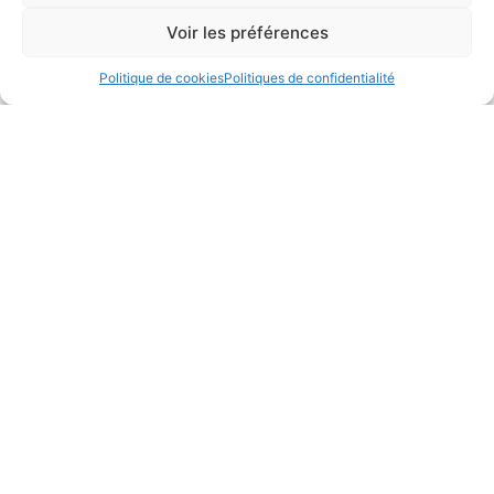
Voir les préférences
Si le problème ne peut pas être résolu à distance, nous
intervenons directement dans votre magasin.
Politique de cookies
Politiques de confidentialité