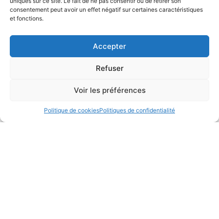
uniques sur ce site. Le fait de ne pas consentir ou de retirer son
Depuis plus de 50 ans, votre partenaire expert pour l’encaissement, le
consentement peut avoir un effet négatif sur certaines caractéristiques
paiement et la gestion de point de vente.
et fonctions.
Nous vous proposons une gamme complète de solutions adaptées à
tous les commerces :
caisses tactiles
,
terminaux de paiement
,
monnayeurs
,
balances connectées
… Le tout enrichi de
Accepter
fonctionnalités avancées pour simplifier vos opérations au quotidien.
Refuser
Voir les préférences
Politique de cookies
Politiques de confidentialité