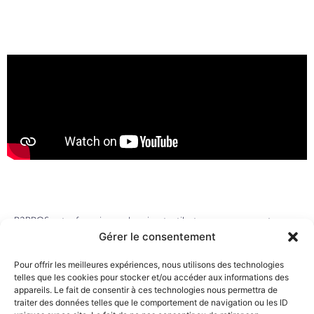
B2BPOS votre fournisseur de caisse tactile, tpe, monnayeur et
balance
Gérer le consentement
Une solution tout-en-un, conçue pour
Pour offrir les meilleures expériences, nous utilisons des technologies
les
commerçants
de demain.
telles que les cookies pour stocker et/ou accéder aux informations des
appareils. Le fait de consentir à ces technologies nous permettra de
traiter des données telles que le comportement de navigation ou les ID